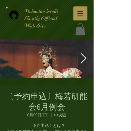
Nohactor Aoki
Family Official
Web Site
★6029-027 (能)羽衣 青木健一
〔予約申込〕梅若研能
(2007.06_edited.jpg
会6月例会
6月09日(日)
  |  
中央区
〔予約申込〕とは？