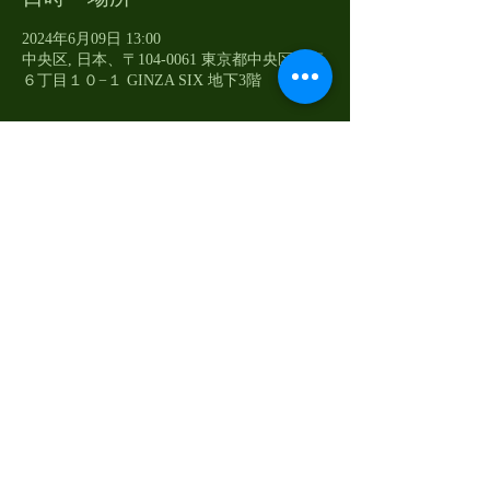
2024年6月09日 13:00
中央区, 日本、〒104-0061 東京都中央区銀座
６丁目１０−１ GINZA SIX 地下3階
イベントについて
《青木家が所属する梅若研能会主催の例会公
演》
このイベントをシェア
© 2023 by Noh Actor AOKI official Web
Site. Proudly created with
Wix.com